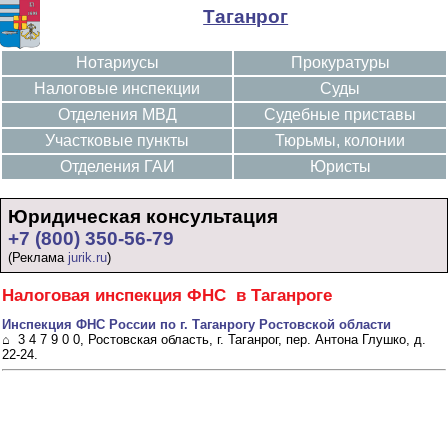
Таганрог
Нотариусы
Прокуратуры
Налоговые инспекции
Суды
Отделения МВД
Судебные приставы
Участковые пункты
Тюрьмы, колонии
Отделения ГАИ
Юристы
Юридическая консультация
+7 (800) 350-56-79
(Реклама
jurik.ru
)
Налоговая инспекция ФНС в Таганроге
Инспекция ФНС России по г. Таганрогу Ростовской области
⌂ 3 4 7 9 0 0, Ростовская область, г. Таганрог, пер. Антона Глушко, д.
22-24.